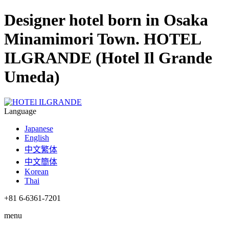
Designer hotel born in Osaka
Minamimori Town. HOTEL
ILGRANDE (Hotel Il Grande
Umeda)
Language
Japanese
English
中文繁体
中文簡体
Korean
Thai
+81 6-6361-7201
menu